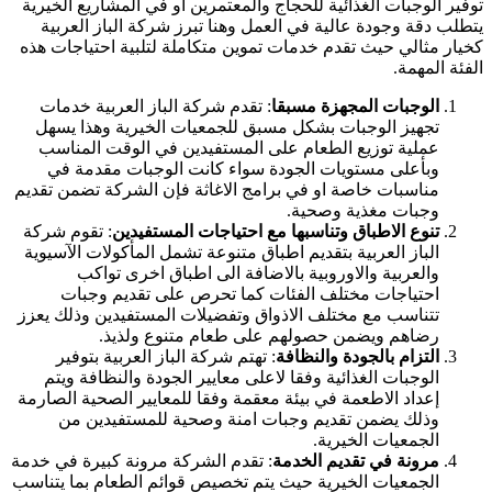
توفير الوجبات الغذائية للحجاج والمعتمرين او في المشاريع الخيرية
يتطلب دقة وجودة عالية في العمل وهنا تبرز شركة الباز العربية
كخيار مثالي حيث تقدم خدمات تموين متكاملة لتلبية احتياجات هذه
الفئة المهمة.
الوجبات المجهزة مسبقا
: تقدم شركة الباز العربية خدمات
تجهيز الوجبات بشكل مسبق للجمعيات الخيرية وهذا يسهل
عملية توزيع الطعام على المستفيدين في الوقت المناسب
وبأعلى مستويات الجودة سواء كانت الوجبات مقدمة في
مناسبات خاصة او في برامج الاغاثة فإن الشركة تضمن تقديم
وجبات مغذية وصحية.
تنوع الاطباق وتناسبها مع احتياجات المستفيدين
: تقوم شركة
الباز العربية بتقديم اطباق متنوعة تشمل المأكولات الآسيوية
والعربية والاوروبية بالاضافة الى اطباق اخرى تواكب
احتياجات مختلف الفئات كما تحرص على تقديم وجبات
تتناسب مع مختلف الاذواق وتفضيلات المستفيدين وذلك يعزز
رضاهم ويضمن حصولهم على طعام متنوع ولذيذ.
التزام بالجودة والنظافة
: تهتم شركة الباز العربية بتوفير
الوجبات الغذائية وفقا لاعلى معايير الجودة والنظافة ويتم
إعداد الاطعمة في بيئة معقمة وفقا للمعايير الصحية الصارمة
وذلك يضمن تقديم وجبات امنة وصحية للمستفيدين من
الجمعيات الخيرية.
مرونة في تقديم الخدمة
: تقدم الشركة مرونة كبيرة في خدمة
الجمعيات الخيرية حيث يتم تخصيص قوائم الطعام بما يتناسب