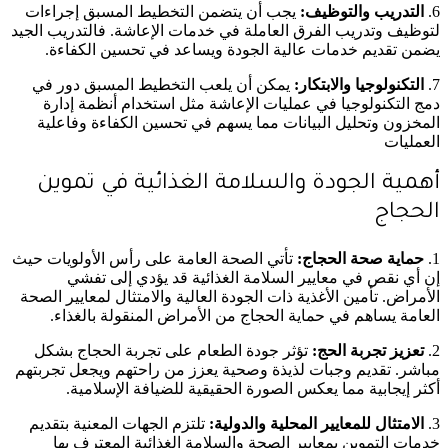
6.
التدريب والتوظيف:
يجب أن يتضمن التخطيط المسبق إجراءات
لتوظيف وتدريب الفرق العاملة في خدمات الإعاشة. فالتدريب الجيد
يضمن تقديم خدمات عالية الجودة ويساعد في تحسين الكفاءة.
7.
التكنولوجيا والابتكار:
يمكن أن يلعب التخطيط المسبق دور في
دمج التكنولوجيا في عمليات الإعاشة مثل استخدام أنظمة إدارة
المخزون وتحليل البيانات مما يسهم في تحسين الكفاءة وفاعلية
العمليات
أهمية الجودة والسلامة الغذائية في تموين
الحجاج
1.
حماية صحة الحجاج:
تأتي الصحة العامة على رأس الأولويات حيث
إن أي نقص في معايير السلامة الغذائية قد يؤدي إلى تفشي
الأمراض. تأمين الأغذية ذات الجودة العالية والامتثال لمعايير الصحة
العامة يساهم في حماية الحجاج من الأمراض المنقولة بالغذاء.
2.
تعزيز تجربة الحج:
تؤثر جودة الطعام على تجربة الحجاج بشكل
مباشر. تقديم وجبات لذيذة وصحية يعزز من راحتهم ويجعل تجربتهم
أكثر إيجابية مما يعكس الصورة الحقيقية للضيافة الإسلامية.
3.
الامتثال للمعايير المحلية والدولية:
تلتزم الجهات المعنية بتقديم
خدمات التموين بمعايير الصحة والسلامة الغذائية المعترف بها