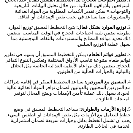
المتوقعين وأذواقهم الغذائية. من خلال تحليل البيانات التاريخية
والتوجهات،= يمكن تقدير الكميات المطلوبة من المواد الغذائية
والمشروبات مما يساعد في تجنب نقص الإمدادات أو الفاقد.
2.
توزيع الموارد بشكل فعال:
يتيح التخطيط المسبق توزيع الموارد
بطريقة تضمن تلبية احتياجات الحجاج في الوقت المناسب. يتضمن
ذلك تحديد مواقع المطابخ والمستودعات والنقاط اللوجستية مما
يسهل عملية التوزيع السلس.
3.
تطوير قوائم الطعام:
يمكن للتخطيط المسبق أن يسهم في تطوير
قوائم طعام متنوعة تناسب الأذواق المختلفة وتعكس التنوع الثقافي
للحجاج. يتضمن ذلك مراعاة الأنظمة الغذائية الخاصة مثل الحلال
والنباتية والخيارات الخالية من الغلوتين.
4.
التنسيق مع الموردين:
يساعد التخطيط المبكر في إقامة شراكات
مع الموردين المحليين والدوليين لضمان توافر المواد الغذائية عالية
الجودة. يسهل ذلك عملية تأمين الإمدادات ويفتح المجال لتوفير
المنتجات الطازجة.
5.
إدارة الأزمات والطوارئ:
يساعد التخطيط المسبق في وضع
خطط للتعامل مع الأزمات مثل نقص الإمدادات او الطقس السيء.
يجب أن تشمل الخطط بدائل وخيارات سريعة لضمان استمرارية
الخدمة في الحالات الطارئة.